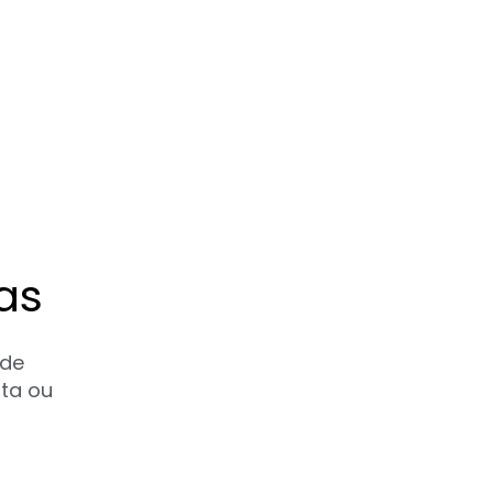
as
 de
sta ou