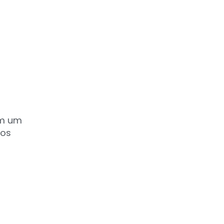
om um
tos