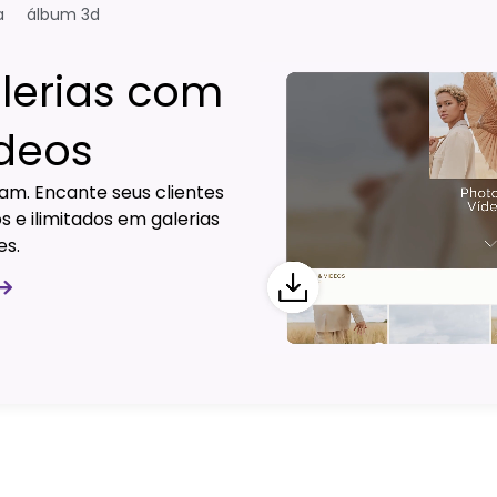
a
álbum 3d
lerias com
ídeos
ram. Encante seus clientes
 e ilimitados em galerias
es.