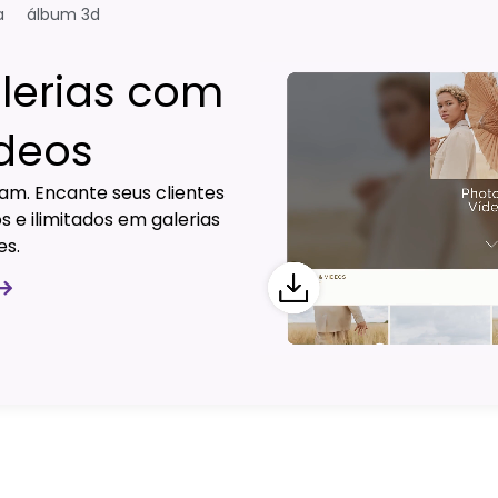
a
álbum 3d
lerias com
ídeos
ram. Encante seus clientes
 e ilimitados em galerias
es.