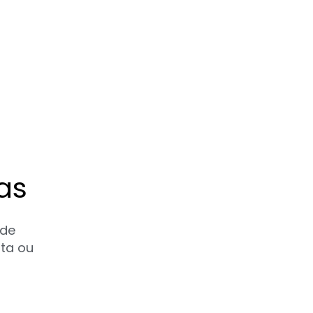
as
 de
sta ou