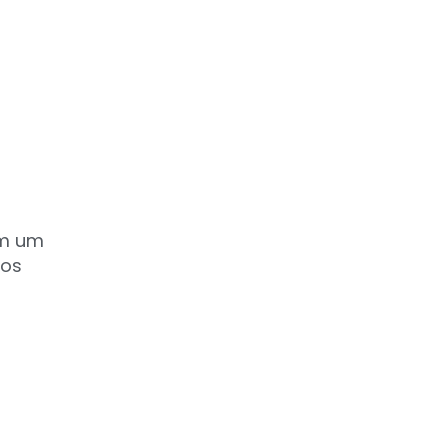
om um
tos