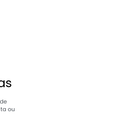
as
 de
sta ou