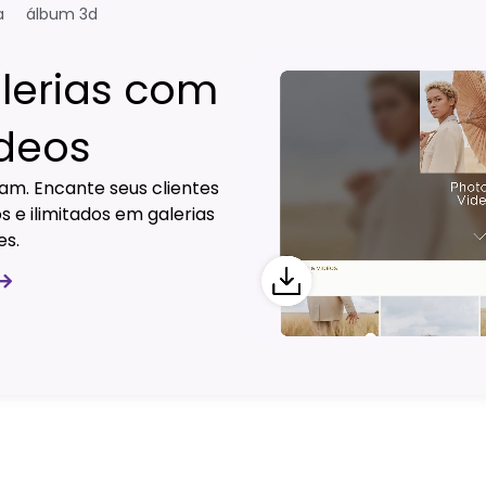
a
álbum 3d
lerias com
ídeos
ram. Encante seus clientes
 e ilimitados em galerias
es.