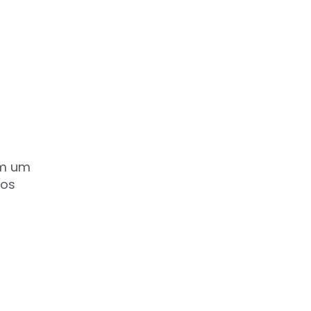
om um
tos