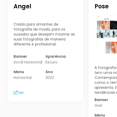
Angel
Pose
Criado para amantes de
fotografia de moda, para os
ousados que desejam mostrar as
suas fotografias de maneira
diferente e profissional.
Banner
Aparência
Scroll Horizontal
Escuro
A fotografi
Menu
Ano
tem uma no
Contemporân
Horizontal
2023
como o tem
apresenta. E
Ver
tendências n
Banner
Grid
Menu