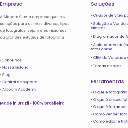
Empresa
Soluções
•
Criador de Sites p
A Alboom é uma empresa que traz
soluções para os mais diversos tipos
•
Seleção e Venda d
clientes
de fotógrafos, sejam eles iniciantes
•
Diagramador de Ál
ou grandes estúdios de fotografia
•
A plataforma defin
fotos online
•
CRM de Vendas e 
•
Sobre Nós
•
Temas de sites
•
Nossa história
•
Blog
Ferramentas
•
Central de suporte
•
Alboom Academy
•
O que é fotografi
•
O que é ensaio fo
Made in Brazil • 100% brasileira
•
O que é ferrament
•
Como vender fotos
•
Como editar e trat