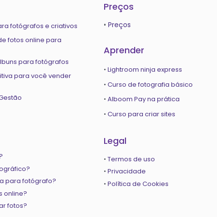
Preços
•
Preços
ara fotógrafos e criativos
e fotos online para
Aprender
buns para fotógrafos
•
Lightroom ninja express
itiva para você vender
•
Curso de fotografia básico
Gestão
•
Alboom Pay na prática
•
Curso para criar sites
Legal
a?
•
Termos de uso
tográfico?
•
Privacidade
a para fotógrafo?
•
Política de Cookies
 online?
ar fotos?