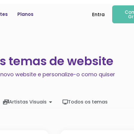
Com
tes
Planos
Entra
Gr
os temas de website
 novo website e personalize-o como quiser
Artistas Visuais
Todos os temas