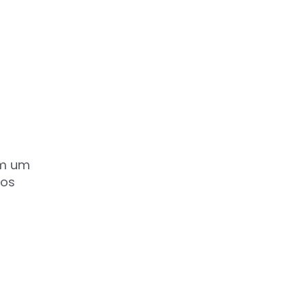
om um
tos